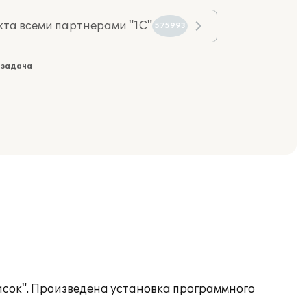
та всеми партнерами "1С"
575993
 задача
исок". Произведена установка программного