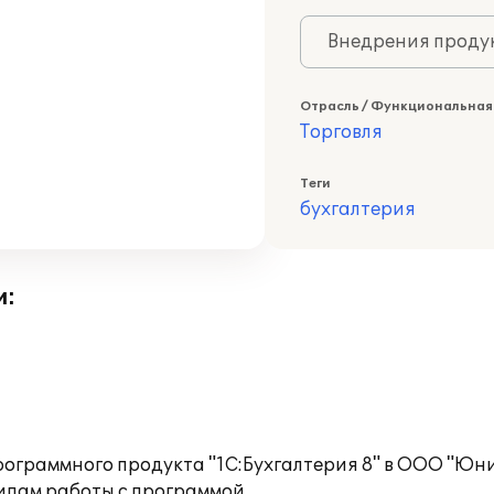
Внедрения продук
Отрасль / Функциональная
Торговля
Теги
бухгалтерия
и:
рограммного продукта "1С:Бухгалтерия 8" в ООО "Юн
ипам работы с программой.