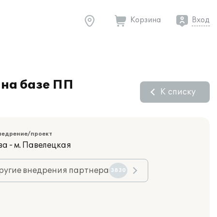
Корзина
Вход
 на базе ПП
К списку
недрение/проект
а - м. Павелецкая
ругие внедрения партнера
3830