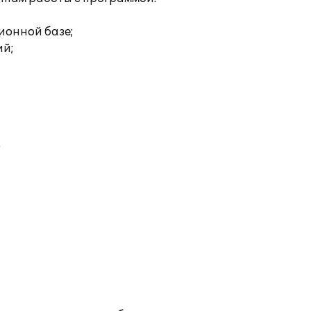
ионной базе;
ий;
;