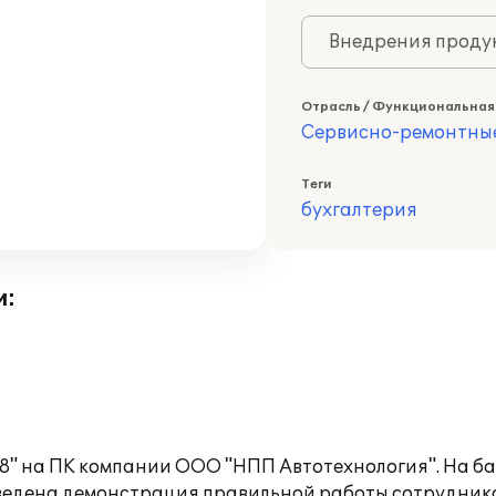
Внедрения продук
Отрасль / Функциональная
Сервисно-ремонтны
Теги
бухгалтерия
и:
 8" на ПК компании ООО "НПП Автотехнология". На б
оведена демонстрация правильной работы сотрудника