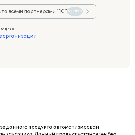
та всеми партнерами "1С"
575825
 задача
е организации
азе данного продукта автоматизирован
м заказчика. Данный продукт установлен без