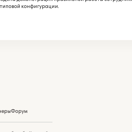
 типовой конфигурации.
неры
Форум