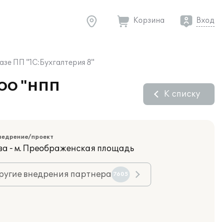
Корзина
Вход
зе ПП "1С:Бухгалтерия 8"
 ООО "НПП
К списку
недрение/проект
ва - м. Преображенская площадь
ругие внедрения партнера
7605