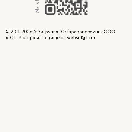
Мы в Max
© 2011-2026 АО «Группа 1С» (правопреемник ООО
«1С»). Все права защищены.
websol@1c.ru