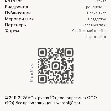
Каталог
О сайте
Внедрения
О решениях 1С
Публикации
Прайс-лист
Мероприятия
Поддержка
Партнеры
Обратная связь
Форум
Сообщить об ошибке
Карта сайта
Мы в Max
© 2011-2026 АО «Группа 1С» (правопреемник ООО
«1С»). Все права защищены.
websol@1c.ru