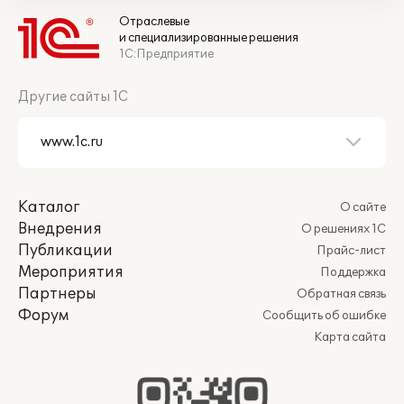
Отраслевые
и специализированные решения
1С:Предприятие
Другие сайты 1С
Каталог
О сайте
Внедрения
О решениях 1С
Публикации
Прайс-лист
Мероприятия
Поддержка
Партнеры
Обратная связь
Форум
Сообщить об ошибке
Карта сайта