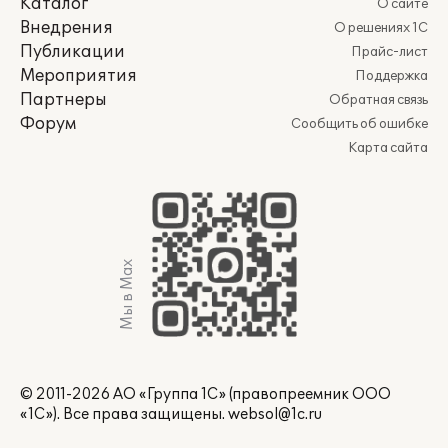
Каталог
О сайте
Внедрения
О решениях 1С
Публикации
Прайс-лист
Мероприятия
Поддержка
Партнеры
Обратная связь
Форум
Сообщить об ошибке
Карта сайта
Мы в Max
© 2011-2026 АО «Группа 1С» (правопреемник ООО
«1С»). Все права защищены.
websol@1c.ru