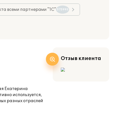
та всеми партнерами "1С"
575993
Отзыв клиента
кая Екатерина
тивно используется,
мых разных отраслей