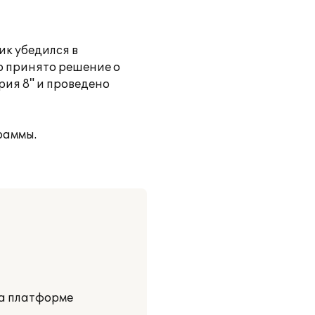
ик убедился в
о принято решение о
ия 8" и проведено
раммы.
на платформе