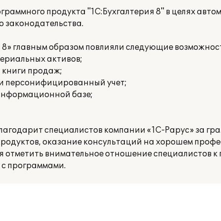
граммного продукта "1С:Бухгалтерия 8" в целях авт
о законодательства.
 8» главным образом повлияли следующие возможнос
териальных активов;
и книги продаж;
 и персонифицированный учет;
 информационной базе;
агодарит специалистов компании «1С-Рарус» за гр
родуктов, оказание консультаций на хорошем проф
ся отметить внимательное отношение специалистов к 
 с программами.