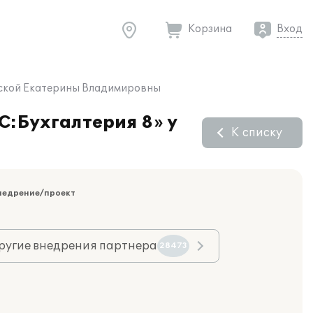
Корзина
Вход
овской Екатерины Владимировны
С:Бухгалтерия 8» у
К списку
недрение/проект
ругие внедрения партнера
28473