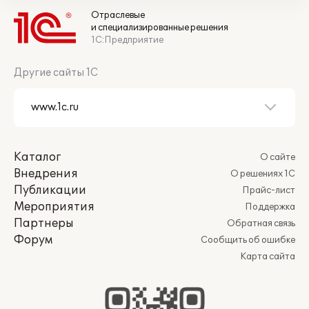
Отраслевые
и специализированные решения
1С:Предприятие
Другие сайты 1С
Каталог
О сайте
Внедрения
О решениях 1С
Публикации
Прайс-лист
Мероприятия
Поддержка
Партнеры
Обратная связь
Форум
Сообщить об ошибке
Карта сайта