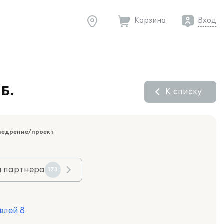
Корзина
Вход
Б.
К списку
недрение/проект
я партнера
173
влей 8