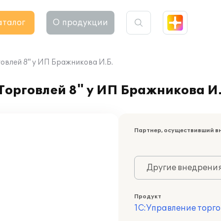
аталог
О продукции
овлей 8" у ИП Бражникова И.Б.
орговлей 8" у ИП Бражникова И.
Партнер, осуществивший в
Другие внедрени
Продукт
1С:Управление торго