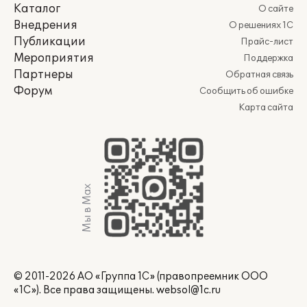
Каталог
О сайте
Внедрения
О решениях 1С
Публикации
Прайс-лист
Мероприятия
Поддержка
Партнеры
Обратная связь
Форум
Сообщить об ошибке
Карта сайта
Мы в Max
© 2011-2026 АО «Группа 1С» (правопреемник ООО
«1С»). Все права защищены.
websol@1c.ru