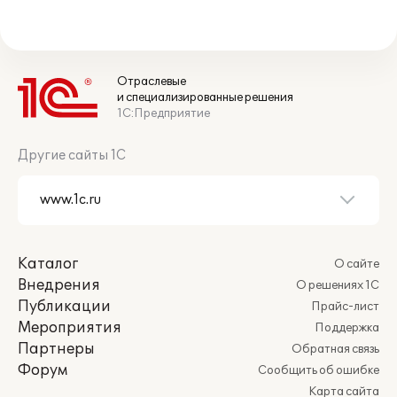
Отраслевые
и специализированные решения
1С:Предприятие
Другие сайты 1С
Каталог
О сайте
Внедрения
О решениях 1С
Публикации
Прайс-лист
Мероприятия
Поддержка
Партнеры
Обратная связь
Форум
Сообщить об ошибке
Карта сайта