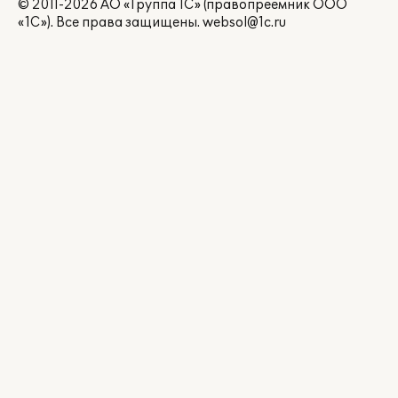
© 2011-2026 АО «Группа 1С» (правопреемник ООО
«1С»). Все права защищены.
websol@1c.ru