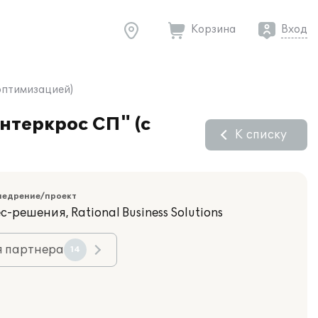
Корзина
Вход
оптимизацией)
нтеркрос СП" (с
К списку
недрение/проект
решения, Rational Business Solutions
я партнера
14