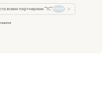
та всеми партнерами "1С"
575825
 задача