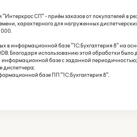
"Интеркрос СП" - приём заказов от покупателей в р
емени, характерного для нагруженных диспетчерских
2000.
х в информационной базе "1С:Бухгалтерия 8" на ос
DB. Благодаря использованию этой обработки было 
ой информационной базе с заданной периодичностью
е диспетчера;
формационной базе ПП "1С:Бухгалтерия 8".