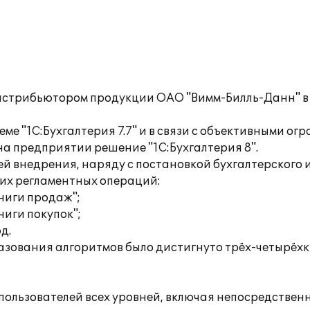
истрибьютором продукции ОАО "Вимм-Билль-Данн" в 
еме "1С:Бухгалтерия 7.7" и в связи с объективными 
а предприятии решение "1С:Бухгалтерия 8".
й внедрения, наряду с постановкой бухгалтерского 
их регламентных операций:
ниги продаж";
иги покупок";
д.
разования алгоритмов было дистигнуто трёх-четырё
пользователей всех уровней, включая непосредствен