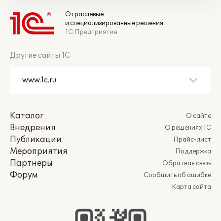
Отраслевые
и специализированные решения
1С:Предприятие
Другие сайты 1С
Каталог
О сайте
Внедрения
О решениях 1С
Публикации
Прайс-лист
Мероприятия
Поддержка
Партнеры
Обратная связь
Форум
Сообщить об ошибке
Карта сайта