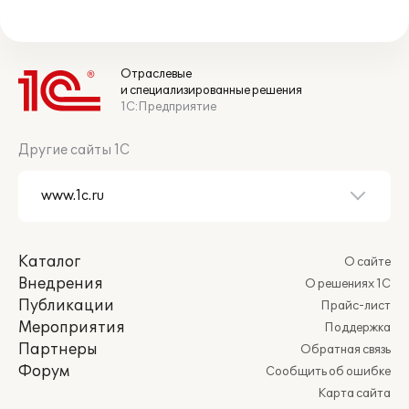
Отраслевые
и специализированные решения
1С:Предприятие
Другие сайты 1С
Каталог
О сайте
Внедрения
О решениях 1С
Публикации
Прайс-лист
Мероприятия
Поддержка
Партнеры
Обратная связь
Форум
Сообщить об ошибке
Карта сайта