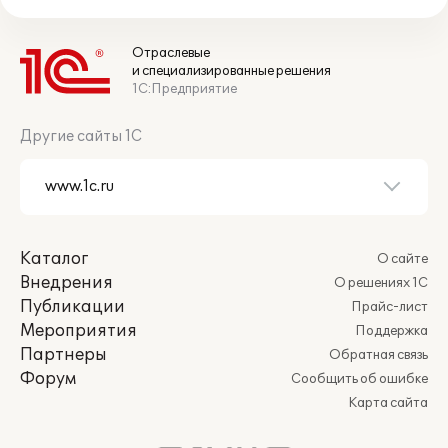
Отраслевые
и специализированные решения
1С:Предприятие
Другие сайты 1С
Каталог
О сайте
Внедрения
О решениях 1С
Публикации
Прайс-лист
Мероприятия
Поддержка
Партнеры
Обратная связь
Форум
Сообщить об ошибке
Карта сайта