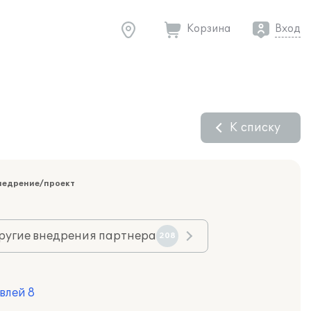
Корзина
Вход
К списку
недрение/проект
ругие внедрения партнера
208
влей 8