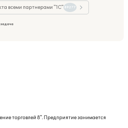
та всеми партнерами "1С"
89277
 задача
ение торговлей 8". Предприятие занимается