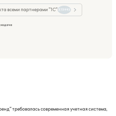
та всеми партнерами "1С"
575993
 задача
енд" требовалась современная учетная система,