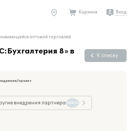
Корзина
Вход
 занимающейся оптовой торговлей
С:Бухгалтерия 8» в
К списку
недрение/проект
ругие внедрения партнера
28473