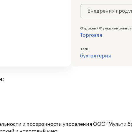
Внедрения продук
Отрасль / Функциональная
Торговля
Теги
бухгалтерия
и:
ельности и прозрачности управления ООО "Мульти бр
ский и налоговый учет.