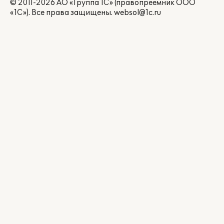
© 2011-2026 АО «Группа 1С» (правопреемник ООО
«1С»). Все права защищены.
websol@1c.ru