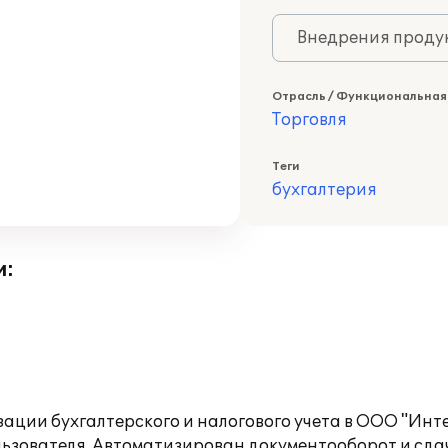
Внедрения продук
Отрасль / Функциональная
Торговля
Теги
бухгалтерия
и:
ции бухгалтерского и налогового учета в ООО "Интен
ьзователя. Автоматизирован документооборот и сда