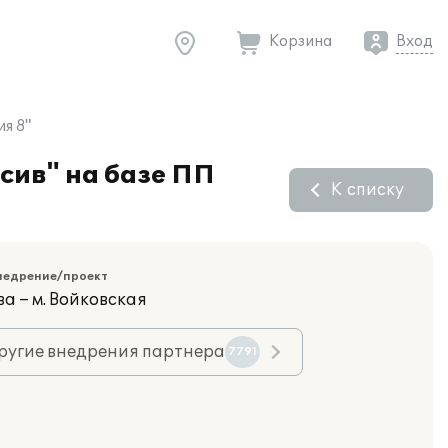
Корзина
Вход
я 8"
сив" на базе ПП
К списку
недрение/проект
а – м. Войковская
ругие внедрения партнера
7791