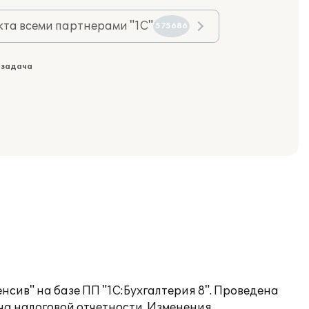
та всеми партнерами "1С"
575686
 задача
сив" на базе ПП "1С:Бухгалтерия 8". Проведена
ча налоговой отчетности. Изменения