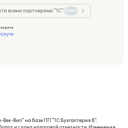
та всеми партнерами "1С"
575930
 задача
слуги
ек-Вип" на базе ПП "1С:Бухгалтерия 8".
орот и сдача налоговой отчетности. Изменения