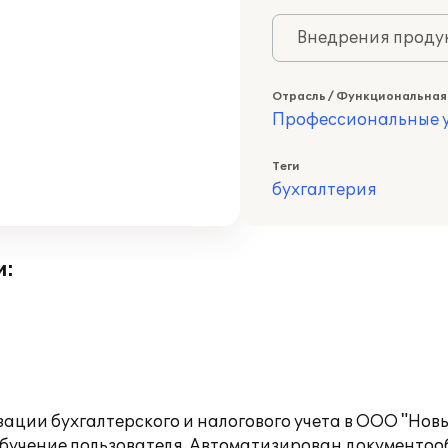
Внедрения продук
Отрасль / Функциональная
Профессиональные у
Теги
бухгалтерия
и:
ии бухгалтерского и налогового учета в ООО "Новы-В
бучение пользователя. Автоматизирован документооб