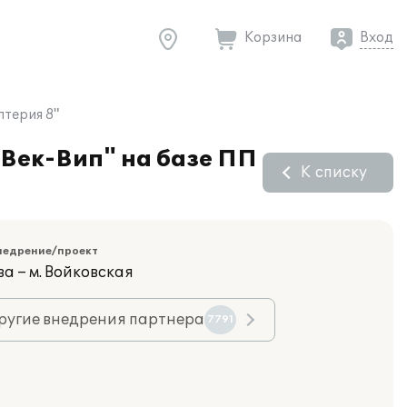
Корзина
Вход
лтерия 8"
-Век-Вип" на базе ПП
К списку
недрение/проект
а – м. Войковская
ругие внедрения партнера
7791