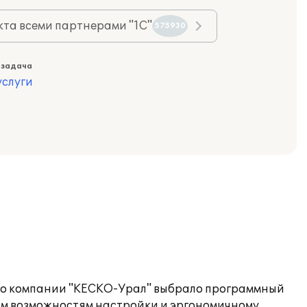
та всеми партнерами "1С"
575930
 задача
слуги
ство компании "КЕСКО-Урал" выбрало программный
ким возможностям настройки и эргономичному