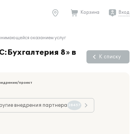
Корзина
Вход
занимающейся оказанием услуг
С:Бухгалтерия 8» в
К списку
недрение/проект
ругие внедрения партнера
28457