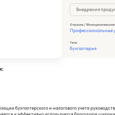
Внедрения продук
Отрасль / Функциональная
Профессиональные у
Теги
бухгалтерия
и:
изации бухгалтерского и налогового учета руковод
дряется и эффективно используется благодаря широ