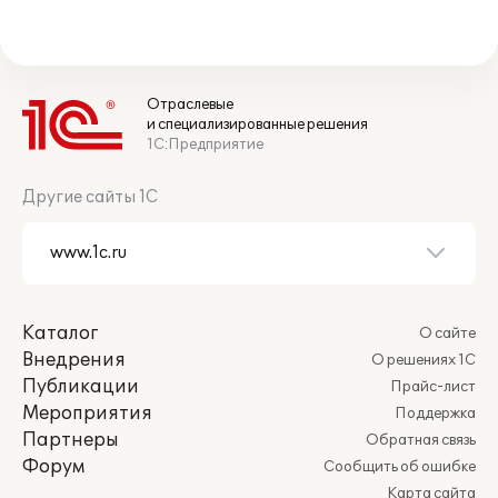
Отраслевые
и специализированные решения
1С:Предприятие
Другие сайты 1С
Каталог
О сайте
Внедрения
О решениях 1С
Публикации
Прайс-лист
Мероприятия
Поддержка
Партнеры
Обратная связь
Форум
Сообщить об ошибке
Карта сайта