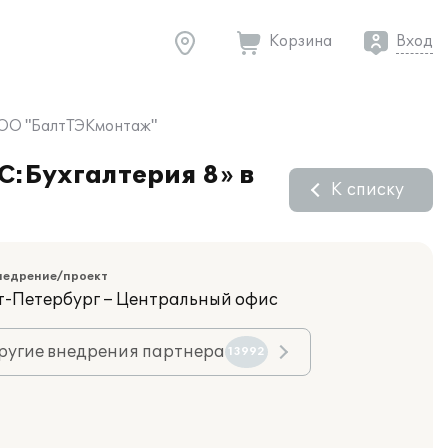
Корзина
Вход
 ООО "БалтТЭКмонтаж"
C:Бухгалтерия 8» в
К списку
недрение/проект
кт-Петербург – Центральный офис
ругие внедрения партнера
13992