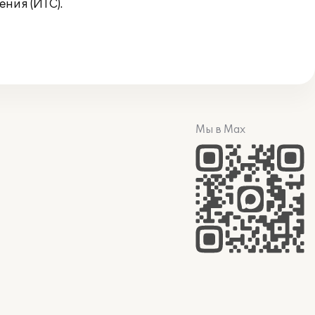
ния (ИТС).
Мы в Max