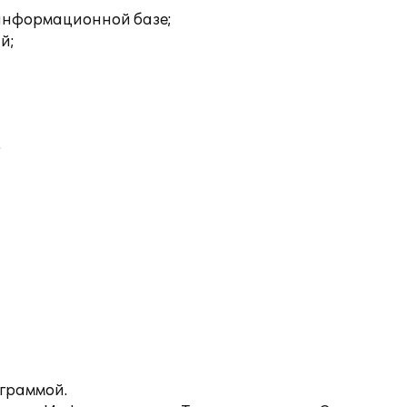
 информационной базе;
й;
;
ограммой.