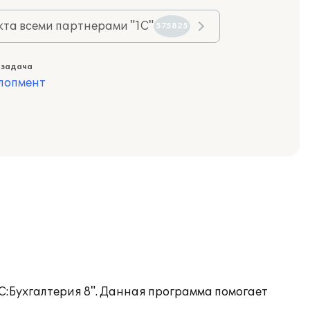
та всеми партнерами "1С"
575825
 задача
лопмент
С:Бухгалтерия 8". Данная программа помогает