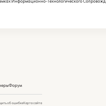
рамках Информационно-Технологического Сопровожде
неры
Форум
ить об ошибке
Карта сайта