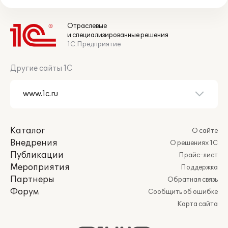
Отраслевые
и специализированные решения
1С:Предприятие
Другие сайты 1С
Каталог
О сайте
Внедрения
О решениях 1С
Публикации
Прайс-лист
Мероприятия
Поддержка
Партнеры
Обратная связь
Форум
Сообщить об ошибке
Карта сайта