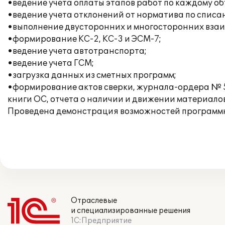
•ведение учета оплаты этапов работ по каждому объ
•ведение учета отклонений от норматива по списа
•выполнение двусторонних и многосторонних взаи
•формирование КС-2, КС-3 и ЭСМ-7;
•ведение учета автотранспорта;
•ведение учета ГСМ;
•загрузка данных из сметных программ;
•формирование актов сверки, журнала-ордера № 5
книги ОС, отчета о наличии и движении материалов
Проведена демонстрация возможностей программн
Отраслевые
и специализированные решения
1С:Предприятие