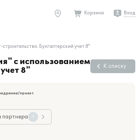
Корзина
Вход
строительство. Бухгалтерский учет 8"
ия" с использованием
К списку
учет 8"
недрение/проект
я партнера
1