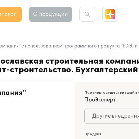
аталог
О продукции
мпания" с использованием программного продукта "1С:Элит-
рославская строительная компан
т-строительство. Бухгалтерский 
мпания"
Партнер, осуществивший в
ПроЭксперт
Другие внедрени
Продукт