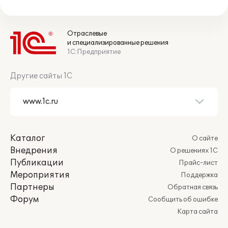
Отраслевые
и специализированные решения
1С:Предприятие
Другие сайты 1С
Каталог
О сайте
Внедрения
О решениях 1С
Публикации
Прайс-лист
Мероприятия
Поддержка
Партнеры
Обратная связь
Форум
Сообщить об ошибке
Карта сайта