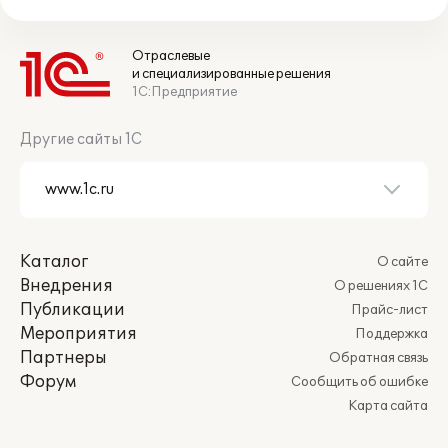
Отраслевые
и специализированные решения
1С:Предприятие
Другие сайты 1С
Каталог
О сайте
Внедрения
О решениях 1С
Публикации
Прайс-лист
Мероприятия
Поддержка
Партнеры
Обратная связь
Форум
Сообщить об ошибке
Карта сайта