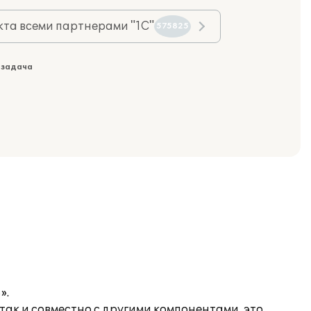
та всеми партнерами "1С"
575825
 задача
».
 так и совместно с другими компонентами, это