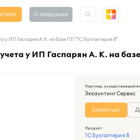
аталог
О продукции
 у ИП Гаспарян А. К. на базе ПП "1С:Бухгалтерия 8"
чета у ИП Гаспарян А. К. на баз
Партнер, осуществивший в
Эккаунтинг Сервис
Связаться
Д
Продукт
1С:Бухгалтерия 8