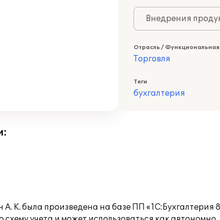
Внедрения продук
Отрасль / Функциональная
Торговля
Теги
бухгалтерия
и:
А. К. была произведена на базе ПП «1С:Бухгалтерия 8
 схему учета и может использоваться как автономно,