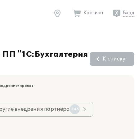
Корзина
Вход
е ПП "1С:Бухгалтерия
К списку
недрение/проект
ругие внедрения партнера
246