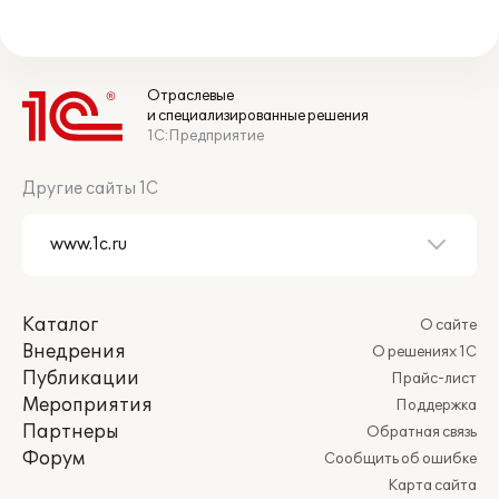
Отраслевые
и специализированные решения
1С:Предприятие
Другие сайты 1С
Каталог
О сайте
Внедрения
О решениях 1С
Публикации
Прайс-лист
Мероприятия
Поддержка
Партнеры
Обратная связь
Форум
Сообщить об ошибке
Карта сайта