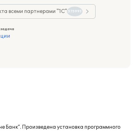
та всеми партнерами "1С"
575993
 задача
ации
че Банк”. Произведена установка программного