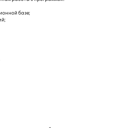
ионной базе;
ий;
;