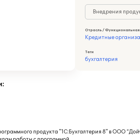
Внедрения продук
Отрасль / Функциональная
Кредитные организ
Теги
бухгалтерия
и:
ограммного продукта "1С:Бухгалтерия 8" в ООО “Дой
ипам работы с программой.