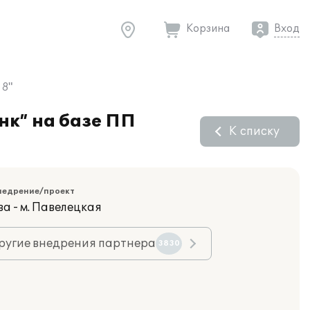
Корзина
Вход
 8"
нк” на базе ПП
К списку
недрение/проект
а - м. Павелецкая
ругие внедрения партнера
3830