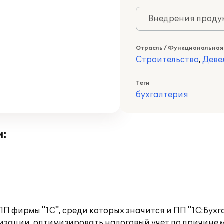
Внедрения продук
Отрасль / Функциональная
Строительство
,
Деве
Теги
бухгалтерия
и:
П фирмы "1С", среди которых значится и ПП "1С:Бухг
изации, оптимизировать налоговый учет по причине 