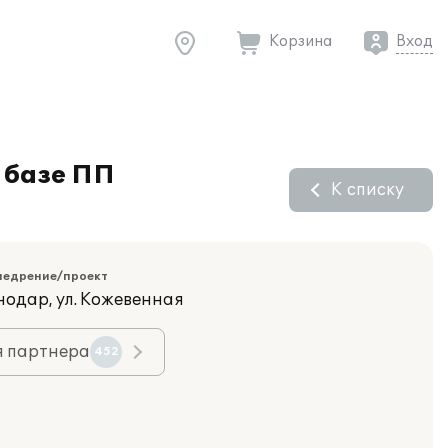
Корзина
Вход
 базе ПП
К списку
недрение/проект
нодар, ул. Кожевенная
я партнера
452