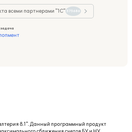
та всеми партнерами "1С"
575686
 задача
лопмент
алтерия 8.1". Данный программный продукт
максимального сближения счетов БУ и НУ.