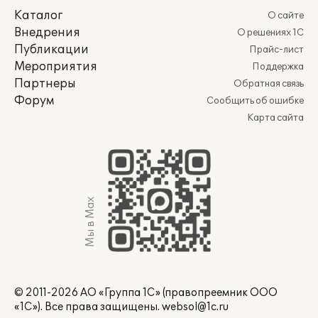
Каталог
О сайте
Внедрения
О решениях 1С
Публикации
Прайс-лист
Мероприятия
Поддержка
Партнеры
Обратная связь
Форум
Сообщить об ошибке
Карта сайта
Мы в Max
© 2011-2026 АО «Группа 1С» (правопреемник ООО
«1С»). Все права защищены.
websol@1c.ru