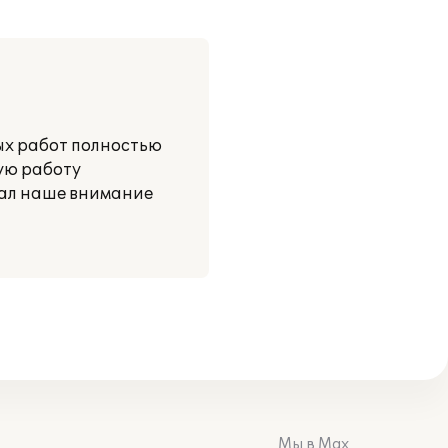
ных работ полностью
ую работу
вал наше внимание
Мы в Max