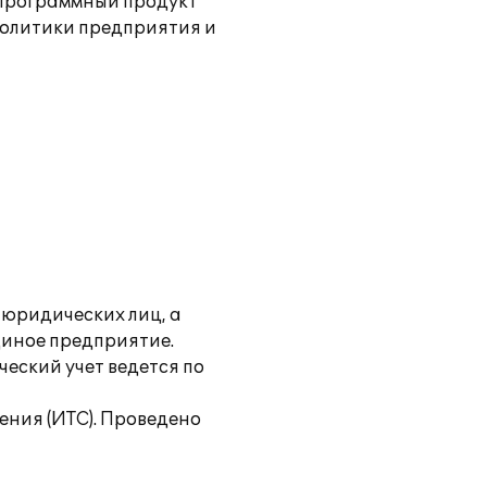
программный продукт
политики предприятия и
 юридических лиц, а
диное предприятие.
еский учет ведется по
ния (ИТС). Проведено