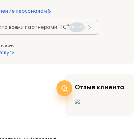
ление персоналом 8
та всеми партнерами "1С"
147072
 задача
слуги
Отзыв клиента