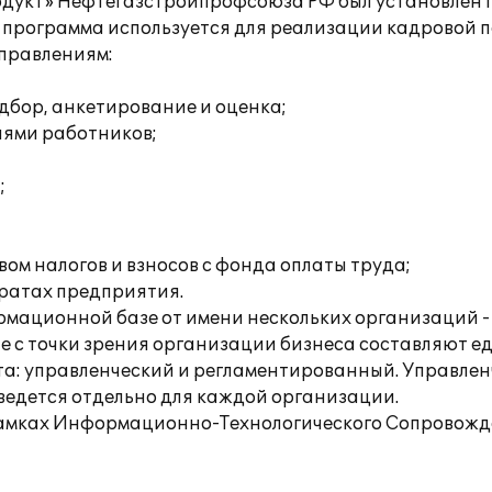
укт» Нефтегазстройпрофсоюза РФ был установлен 
я программа используется для реализации кадровой 
правлениям:
дбор, анкетирование и оценка;
иями работников;
;
ом налогов и взносов с фонда оплаты труда;
тратах предприятия.
рмационной базе от имени нескольких организаций -
 с точки зрения организации бизнеса составляют е
та: управленческий и регламентированный. Управленч
ведется отдельно для каждой организации.
рамках Информационно-Технологического Сопровожде