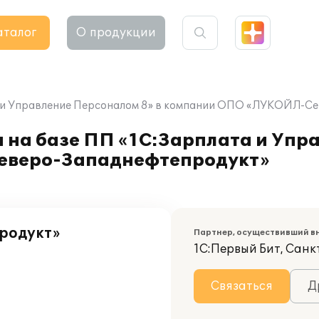
аталог
О продукции
та и Управление Персоналом 8» в компании ОПО «ЛУКОЙЛ-
а на базе ПП «1С:Зарплата и Уп
еверо-Западнефтепродукт»
родукт»
Партнер, осуществивший в
1С:Первый Бит, Сан
Связаться
Д