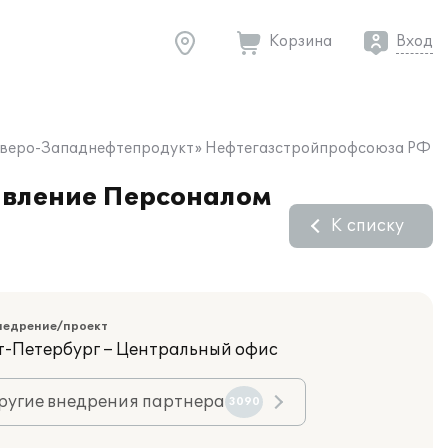
Корзина
Вход
Северо-Западнефтепродукт» Нефтегазстройпрофсоюза РФ
равление Персоналом
К списку
недрение/проект
кт-Петербург – Центральный офис
ругие внедрения партнера
3090