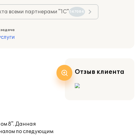
та всеми партнерами "1С"
147084
 задача
слуги
Отзыв клиента
ом 8". Данная
оналом по следующим