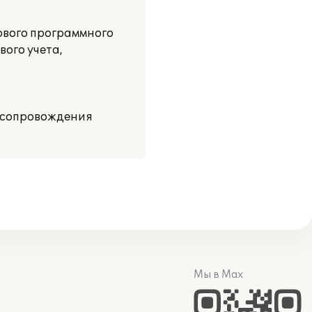
ового программного
ого учета,
м сопровождения
Мы в Max