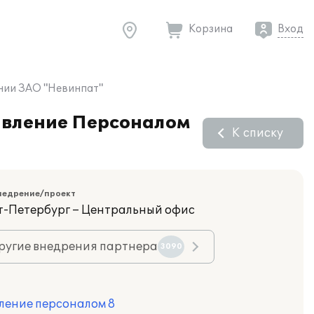
Корзина
Вход
ании ЗАО "Невинпат"
равление Персоналом
К списку
недрение/проект
кт-Петербург – Центральный офис
ругие внедрения партнера
3090
ление персоналом 8