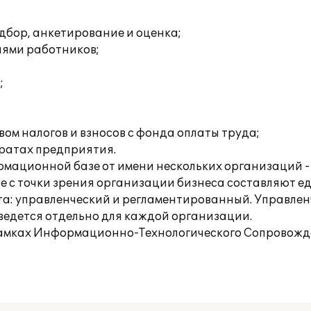
дбор, анкетирование и оценка;
иями работников;
;
ом налогов и взносов с фонда оплаты труда;
тратах предприятия.
рмационной базе от имени нескольких организаций -
 с точки зрения организации бизнеса составляют е
та: управленческий и регламентированный. Управленч
ведется отдельно для каждой организации.
рамках Информационно-Технологического Сопровожде