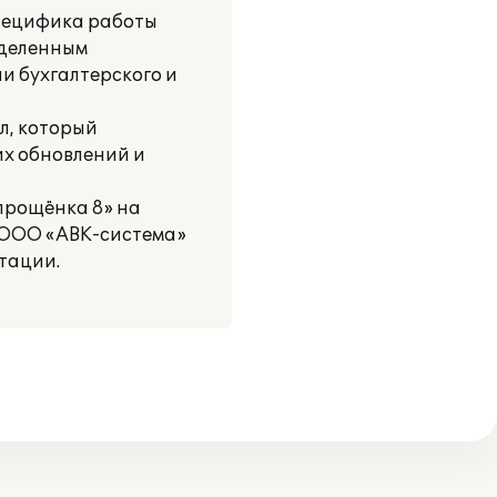
специфика работы
ыделенным
и бухгалтерского и
л, который
их обновлений и
прощёнка 8» на
й ООО «АВК-система»
тации.