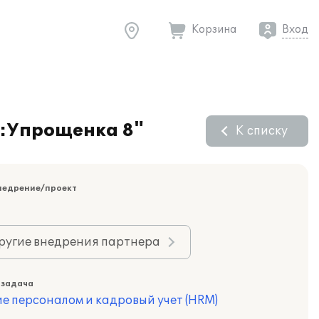
Корзина
Вход
С:Упрощенка 8"
К списку
недрение/проект
ругие внедрения партнера
 задача
е персоналом и кадровый учет (HRM)