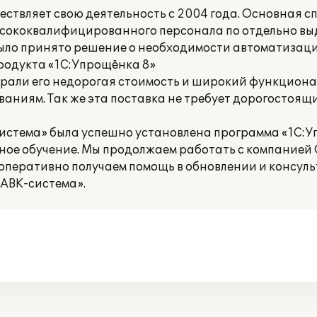
ствляет свою деятельность с 2004 года. Основная 
 высококвалифицированного персонала по отдельно в
ыло принято решение о необходимости автоматизаци
продукта «1С:Упрощёнка 8»
ыграли его недорогая стоимость и широкий функциона
аниям. Так же эта поставка не требует дорогостоящ
система» была успешно установлена программа «1С:У
чное обучение. Мы продолжаем работать с компание
оперативно получаем помощь в обновлении и консуль
АВК-система».