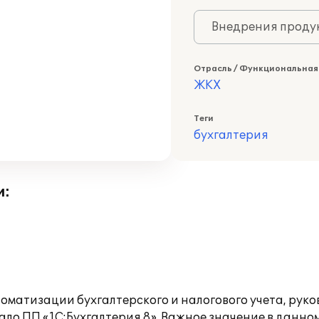
Внедрения продук
Отрасль / Функциональная
ЖКХ
Теги
бухгалтерия
и:
оматизации бухгалтерского и налогового учета, рук
о ПП «1С:Бухгалтерия 8». Важное значение в данно