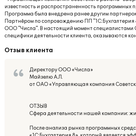
известность и распространенность программных пр
Программа была внедрена ранее другим партнером
Партнёром по сопровождению ПП "1С:Бухгалтерия
ООО "Числа". В настоящий момент специалистами О
специфики деятельности клиента, оказываются ко
Отзыв клиента
Директору ООО «Числа»
Майзелю А.Л.
от ОАО «Управляющая компания Советск
ОТЗЫВ
Сфера деятельности нашей компании: ж
После анализа рынка программных средст
«1С:Бухгалтерия 8», который является эф