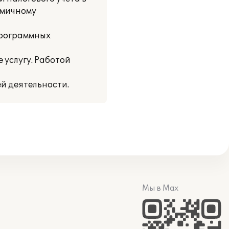
омичному
программных
услугу. Работой
й деятельности.
Мы в Max