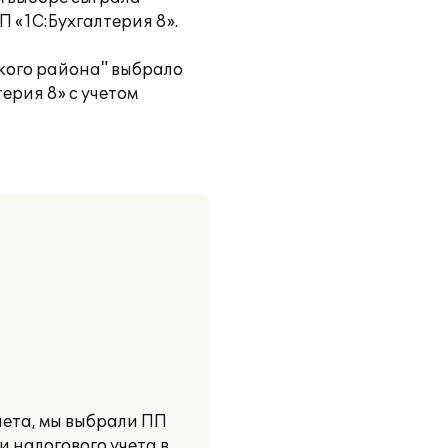
 «1С:Бухгалтерия 8».
кого района" выбрало
ерия 8» с учетом
чета, мы выбрали ПП
 налогового учета в