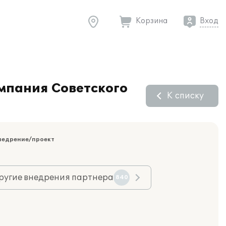
Корзина
Вход
мпания Советского
К списку
недрение/проект
ругие внедрения партнера
840