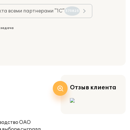
та всеми партнерами "1С"
575825
 задача
Отзыв клиента
оводство ОАО
м выборе сыграла