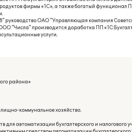
одуктов фирмы «1С», а также богатый функционал ПП
.
 8" руководство ОАО "Управляющая компания Советс
ОО "Числа" производится доработка ПП «1С:Бухгалт
нсультационные услуги.
ого района»
илищно-коммунальное хозяйство.
в для автоматизации бухгалтерского и налогового у
фективным средством автоматизации бухгалтерского и