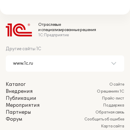
Отраслевые
и специализированные решения
1С:Предприятие
Другие сайты 1С
Каталог
О сайте
Внедрения
О решениях 1С
Публикации
Прайс-лист
Мероприятия
Поддержка
Партнеры
Обратная связь
Форум
Сообщить об ошибке
Карта сайта