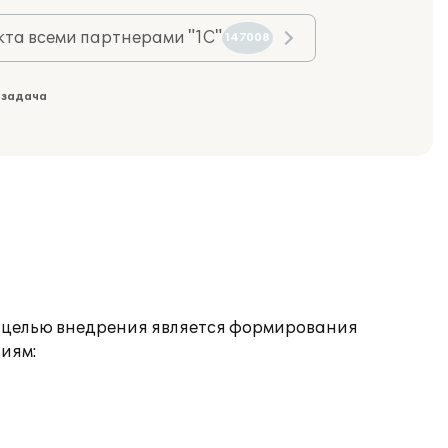
та всеми партнерами "1С"
147008
 задача
й целью внедрения является формирования
иям: