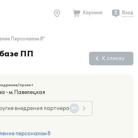
Корзина
Вход
ение Персоналом 8"
 базе ПП
К списку
недрение/проект
а - м. Павелецкая
ругие внедрения партнера
951
ление персоналом 8