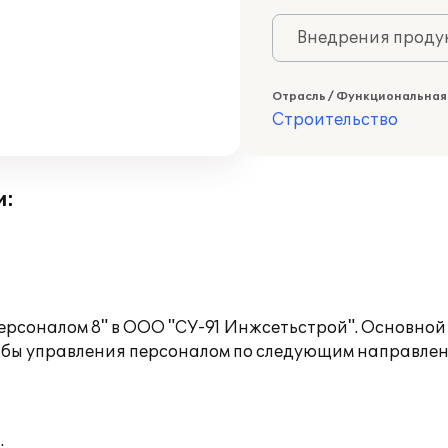
Внедрения продук
Отрасль / Функциональная
Строительство
и:
ерсоналом 8" в ООО "СУ-91 Инжсетьстрой". Основно
жбы управления персоналом по следующим направлен