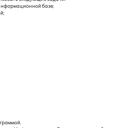
 информационной базе;
й;
;
ограммой.