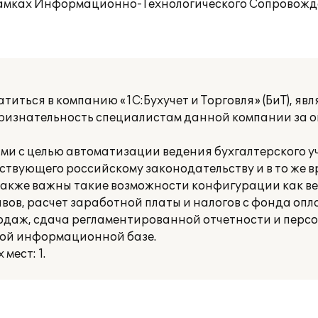
рамках Информационно-Технологического Сопровожде
иться в компанию «1С:Бухучет и Торговля» (БиТ), яв
ризнательность специалистам данной компании за 
ми с целью автоматизации ведения бухгалтерского у
ствующего российскому законодательству и в то же в
Также важны такие возможности конфигурации как ве
вов, расчет заработной платы и налогов с фонда опл
 продаж, сдача регламентированной отчетности и пе
иной информационной базе.
мест: 1.