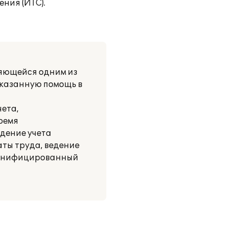
ния (ИТС).
ляющейся одним из
оказанную помощь в
чета,
ремя
дение учета
аты труда, ведение
рсонифицированный