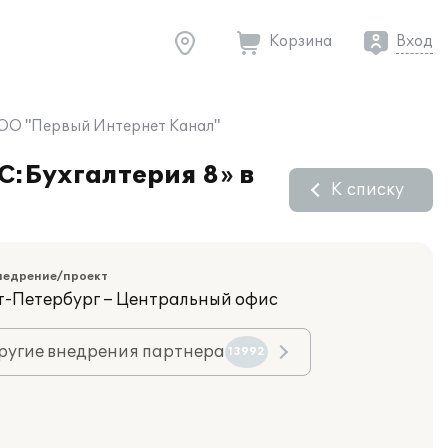
Корзина
Вход
 ООО "Первый Интернет Канал"
C:Бухгалтерия 8» в
К списку
недрение/проект
кт-Петербург – Центральный офис
ругие внедрения партнера
13992