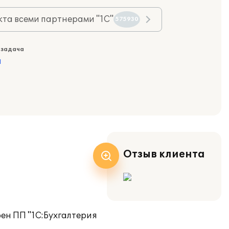
та всеми партнерами "1С"
575930
 задача
а
Отзыв клиента
ен ПП "1С:Бухгалтерия