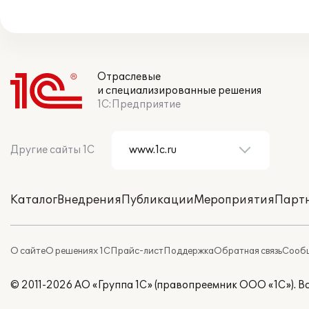
Отраслевые
и специализированные решения
1С:Предприятие
Другие сайты 1С
Каталог
Внедрения
Публикации
Мероприятия
Парт
О сайте
О решениях 1С
Прайс-лист
Поддержка
Обратная связь
Сообщ
© 2011-2026 АО «Группа 1С» (правопреемник ООО «1С»). 