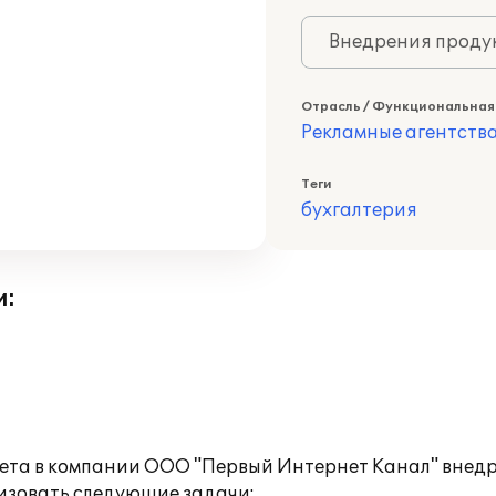
Внедрения продук
Отрасль / Функциональная
Рекламные агентств
Теги
бухгалтерия
и:
чета в компании ООО "Первый Интернет Канал" внедр
изовать следующие задачи: