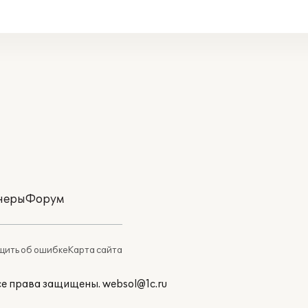
неры
Форум
ить об ошибке
Карта сайта
Все права защищены.
websol@1c.ru