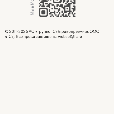
Мы в Max
© 2011-2026 АО «Группа 1С» (правопреемник ООО
«1С»). Все права защищены.
websol@1c.ru