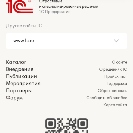
Отраслевые
и специализированные решения
1С:Предприятие
Другие сайты 1С
Каталог
О сайте
Внедрения
О решениях 1С
Публикации
Прайс-лист
Мероприятия
Поддержка
Партнеры
Обратная связь
Форум
Сообщить об ошибке
Карта сайта