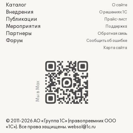
Каталог
О сайте
Внедрения
О решениях 1С
Публикации
Прайс-лист
Мероприятия
Поддержка
Партнеры
Обратная связь
Форум
Сообщить об ошибке
Карта сайта
Мы в Max
© 2011-2026 АО «Группа 1С» (правопреемник ООО
«1С»). Все права защищены.
websol@1c.ru