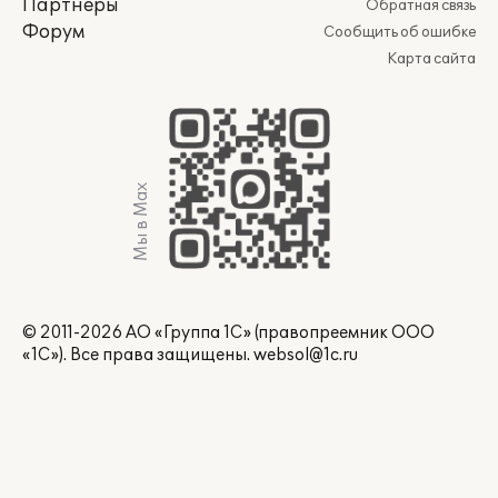
Партнеры
Обратная связь
Форум
Сообщить об ошибке
Карта сайта
Мы в Max
© 2011-2026 АО «Группа 1С» (правопреемник ООО
«1С»). Все права защищены.
websol@1c.ru