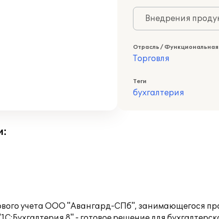
Внедрения продук
Отрасль / Функциональная
Торговля
Теги
бухгалтерия
и:
ового учета ООО "Авангард-СПб", занимающегося пр
:Бухгалтерия 8" - готовое решение для бухгалтерско