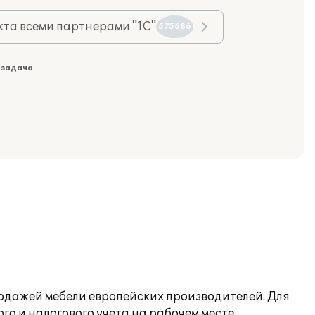
та всеми партнерами "1С"
575686
 задача
одажей мебели европейских производителей. Для
го и налогового учета на рабочем месте