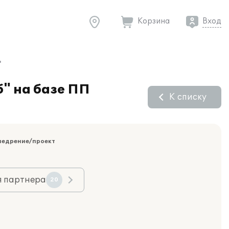
Корзина
Вход
"
" на базе ПП
К списку
недрение/проект
я партнера
20