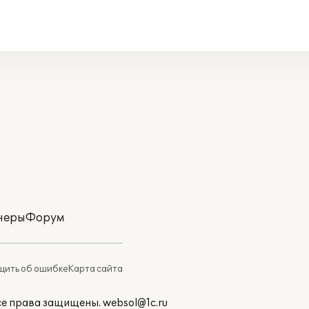
неры
Форум
ить об ошибке
Карта сайта
Все права защищены.
websol@1c.ru