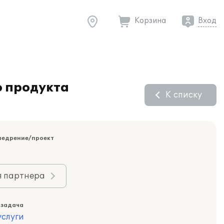
Корзина
Вход
о продукта
К списку
недрение/проект
я партнера
 задача
слуги