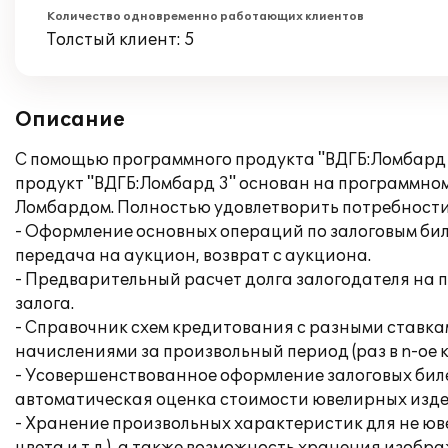
Количество одновременно работающих клиентов
Толстый клиент: 5
Описание
С помощью программного продукта "ВДГБ:Ломбард 3
продукт "ВДГБ:Ломбард 3" основан на программном 
Ломбардом. Полностью удовлетворить потребност
- Оформление основных операций по залоговым биле
передача на аукцион, возврат с аукциона.
- Предварительный расчет долга залогодателя на 
залога.
- Справочник схем кредитования с разными ставка
начислениями за произвольный период (раз в n-ое 
- Усовершенствованное оформление залоговых биле
автоматическая оценка стоимости ювелирных издел
- Хранение произвольных характеристик для не юве