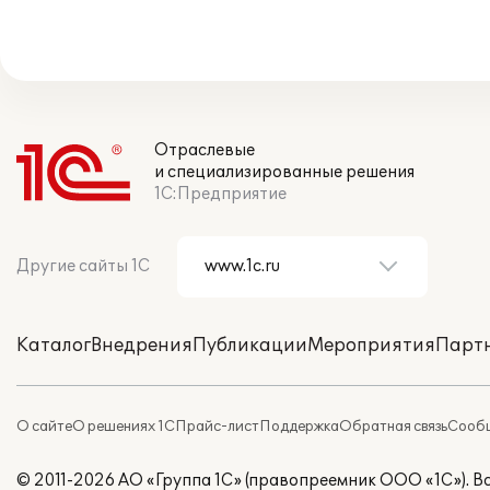
Отраслевые
и специализированные решения
1С:Предприятие
Другие сайты 1С
Каталог
Внедрения
Публикации
Мероприятия
Парт
О сайте
О решениях 1С
Прайс-лист
Поддержка
Обратная связь
Сообщ
© 2011-2026 АО «Группа 1С» (правопреемник ООО «1С»). 