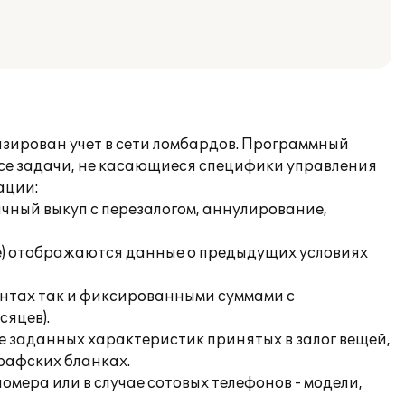
изирован учет в сети ломбардов. Программный
 все задачи, не касающиеся специфики управления
ации:
ичный выкуп с перезалогом, аннулирование,
ге) отображаются данные о предыдущих условиях
ентах так и фиксированными суммами с
сяцев).
е заданных характеристик принятых в залог вещей,
рафских бланках.
омера или в случае сотовых телефонов - модели,