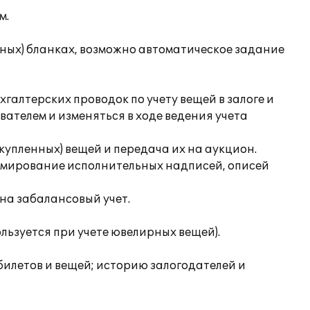
м.
анных) бланках, возможно автоматическое задание
галтерских проводок по учету вещей в залоге и
вателем и изменяться в ходе ведения учета
упленных) вещей и передача их на аукцион.
ормирование исполнительных надписей, описей
 на забалансовый учет.
пользуется при учете ювелирных вещей).
 билетов и вещей; историю залогодателей и