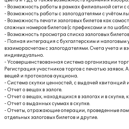
цвета и т.д.), а также возможность хранения изобр
- Возможность работы в рамках филиальной сети 
- Возможность работы с залогодателями с учётом ль
- Возможность печати залоговых билетов как самос
сложных номеров билетов (с префиксами и по шабло
- Возможность просмотра списка залоговых билетов
- Полная интеграция с бухгалтерским и налоговым 
взаиморасчетам с залогодателями. Счета учета и в
индивидуально.
- Усовершенствованная система организации торго
Регистрация участников торгов с печатью заявок.
вещей и протоколов аукциона.
- Система скупки ценностей, с выдачей квитанций 
- Отчет о вещах в залоге.
- Отчет о вещах, находящихся в залогах и в скупке,
- Отчет о выданных суммах в скупке.
- Отчеты, отражающие операции, проведенные ломбар
отдельных залоговых билетов и другие.