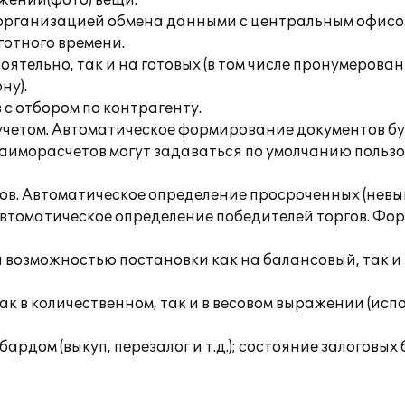
ажений(фото) вещи.
с организацией обмена данными с центральным офисо
готного времени.
тоятельно, так и на готовых (в том числе пронумеров
ну).
 с отбором по контрагенту.
учетом. Автоматическое формирование документов бух
заиморасчетов могут задаваться по умолчанию пользо
в. Автоматическое определение просроченных (невык
 Автоматическое определение победителей торгов. Ф
и возможностью постановки как на балансовый, так и
 как в количественном, так и в весовом выражении (ис
дом (выкуп, перезалог и т.д.); состояние залоговых