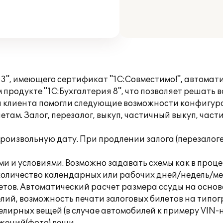
", имеющего сертификат "1С:Совместимо!", автомат
продукте "1С:Бухгалтерия 8", что позволяет решать
и клиента помогли следующие возможности конфигур
там. Залог, перезалог, выкуп, частичный выкуп, част
произвольную дату. При продлении залога (перезало
ми и условиями. Возможно задавать схемы как в проц
количество календарных или рабочих дней/недель/ме
тов. Автоматический расчет размера ссуды на основ
ий, возможность печати залоговых билетов на типог
лирных вещей (в случае автомобилей к примеру VIN-н