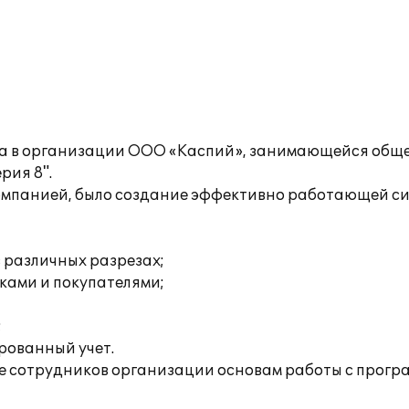
ета в организации ООО «Каспий», занимающейся об
рия 8".
омпанией, было создание эффективно работающей сис
 различных разрезах;
ками и покупателями;
;
рованный учет.
 сотрудников организации основам работы с прогр