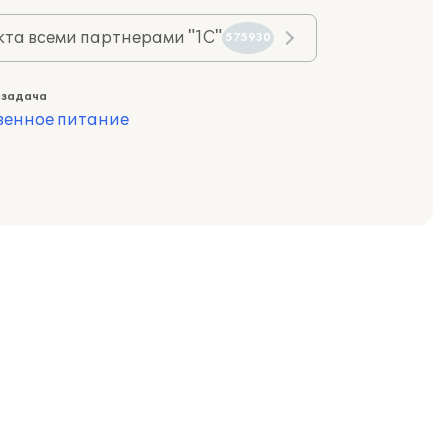
та всеми партнерами "1С"
575930
 задача
венное питание