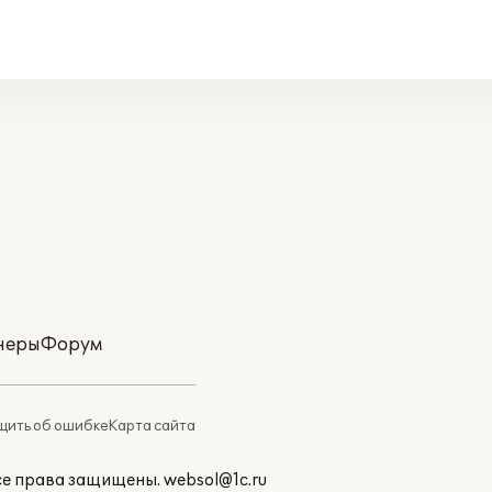
неры
Форум
ить об ошибке
Карта сайта
Все права защищены.
websol@1c.ru