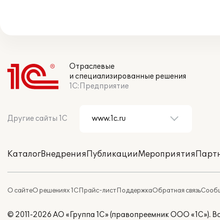
Отраслевые
и специализированные решения
1С:Предприятие
Другие сайты 1С
Каталог
Внедрения
Публикации
Мероприятия
Парт
О сайте
О решениях 1С
Прайс-лист
Поддержка
Обратная связь
Сообщ
© 2011-2026 АО «Группа 1С» (правопреемник ООО «1С»). 