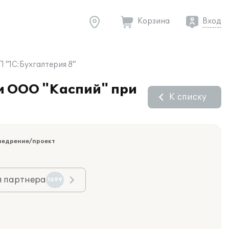
Корзина
Вход
 "1С:Бухгалтерия 8"
и ООО "Каспий" при
К списку
недрение/проект
я партнера
1699