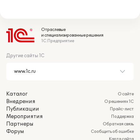
Отраслевые
и специализированные решения
1С:Предприятие
Другие сайты 1С
Каталог
О сайте
Внедрения
О решениях 1С
Публикации
Прайс-лист
Мероприятия
Поддержка
Партнеры
Обратная связь
Форум
Сообщить об ошибке
Карта сайта