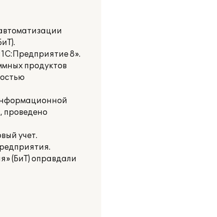
 автоматизации
иТ).
1С:Предприятие 8».
ммных продуктов
ностью
е информационной
и, проведено
вый учет.
предприятия.
я» (БиТ) оправдали