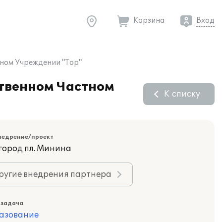
Корзина
Вход
ьном Учреждении "Тор"
ственном Частном
К списку
недрение/проект
город пл. Минина
ругие внедрения партнера
 задача
азование