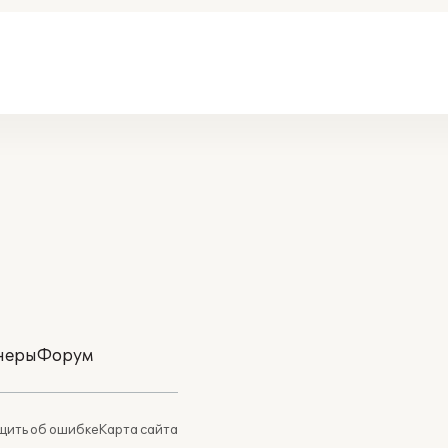
неры
Форум
ить об ошибке
Карта сайта