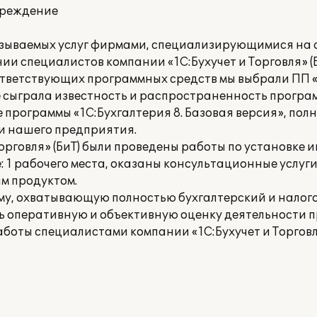
чреждение
азываемых услуг фирмами, специализирующимися на
ии специалистов компании «1С:Бухучет и Торговля» (Б
ответствующих программных средств мы выбрали ПП «
 сыграла известность и распространенность програ
программы «1С:Бухгалтерия 8. Базовая версия», пол
и нашего предприятия.
орговля» (БиТ) были проведены работы по установк
: 1 рабочего места, оказаны консультационные услуг
м продуктом.
у, охватывающую полностью бухгалтерский и налого
ь оперативную и объективную оценку деятельности 
аботы специалистами компании «1С:Бухучет и Торговл