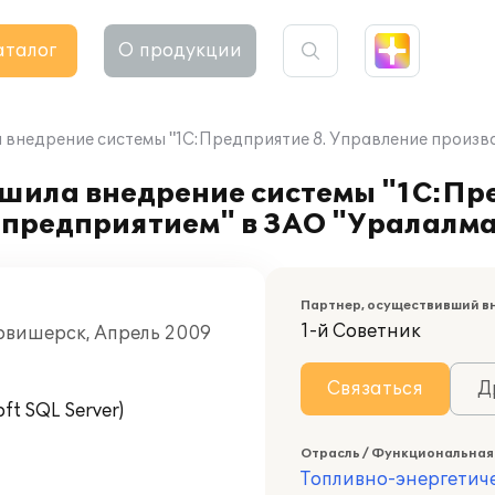
аталог
О продукции
а внедрение системы "1С:Предприятие 8. Управление произ
ршила внедрение системы "1С:Пр
предприятием" в ЗАО "Уралалм
Партнер, осуществивший в
1-й Советник
овишерск, Апрель 2009
Связаться
Д
t SQL Server)
Отрасль / Функциональная
Топливно-энергетич