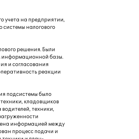
го учета на предприятии,
ю системы налогового
ового решения. Были
м информационной базы.
ия и согласования
 оперативность реакции
ия подсистемы было
 техники, кладовщиков
 водителей, техники,
 загруженности
бмена информацией между
ван процесс подачи и