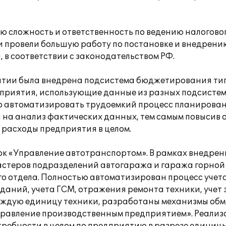
ю сложность и ответственность по ведению налогово
 провели большую работу по постановке и внедрени
 в соответствии с законодательством РФ.
ятии была внедрена подсистема бюджетирования тип
риятия, использующие данные из разных подсисте
 автоматизировать трудоемкий процесс планирован
 на анализ фактических данных, тем самым повысив
 расходы предприятия в целом.
к «Управление автотранспортом». В рамках внедрен
мастеров подразделений автогаража и гаража горной
о отдела. Полностью автоматизирован процесс учета
даний, учета ГСМ, отражения ремонта техники, учет
 каждую единицу техники, разработаны механизмы о
равление производственным предприятием». Реализо