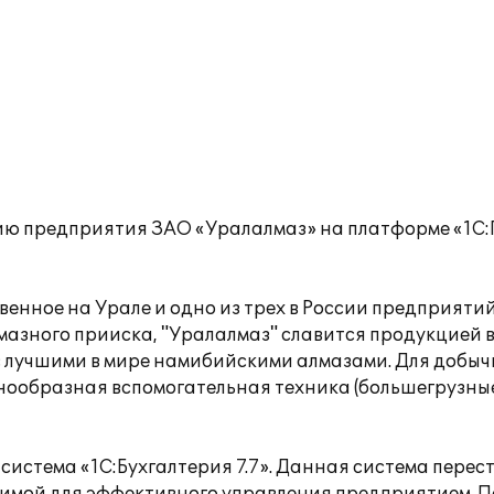
ию предприятия ЗАО «Уралалмаз» на платформе «1С:
нное на Урале и одно из трех в России предприятий
лмазного прииска, "Уралалмаз" славится продукцией в
с лучшими в мире намибийскими алмазами. Для добыч
знообразная вспомогательная техника (большегрузны
истема «1С:Бухгалтерия 7.7». Данная система перес