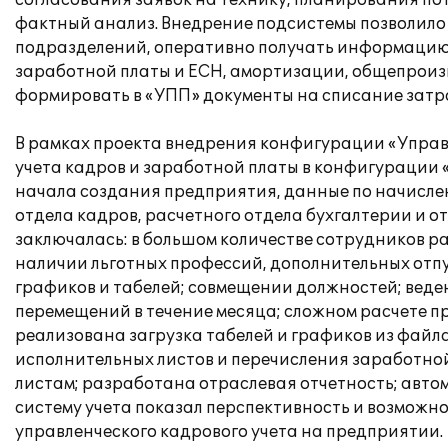
согласования заявок на технику, планирования по
фактный анализ. Внедрение подсистемы позволил
подразделений, оперативно получать информацию о
заработной платы и ЕСН, амортизации, общепроиз
формировать в «УПП» документы на списание затра
В рамках проекта внедрения конфигурации «Управ
учета кадров и заработной платы в конфигурации 
начала создания предприятия, данные по начислен
отдела кадров, расчетного отдела бухгалтерии и 
заключалась: в большом количестве сотрудников ра
наличии льготных профессий, дополнительных отпу
графиков и табелей; совмещении должностей; веден
перемещений в течение месяца; сложном расчете 
реализована загрузка табелей и графиков из файла
исполнительных листов и перечисления заработной
листам; разработана отраслевая отчетность; авт
систему учета показал перспективность и возможн
управленческого кадрового учета на предприятии.