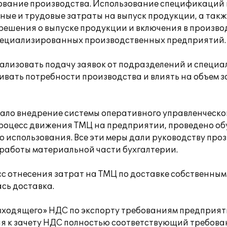
вание производства. Использование спецификаций 
ые и трудовые затраты на выпуск продукции, а такж
решения о выпуске продукции и включения в произв
 специализированных производственных предприятий.
ализовать подачу заявок от подразделений и специа
вать потребности производства и влиять на объем з
ало внедрение системы оперативного управленческог
процесс движения ТМЦ на предприятии, проведено об
 использования. Все эти меры дали руководству про
 работы материальной части бухгалтерии.
сс отнесения затрат на ТМЦ по доставке собственным
сь доставка.
«входящего» НДС по экспорту требованиям предприят
я к зачету НДС полностью соответствующий требов