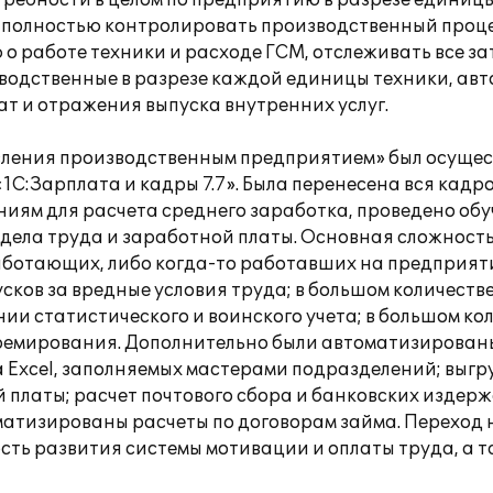
требности в целом по предприятию в разрезе единицы
о полностью контролировать производственный проц
 работе техники и расходе ГСМ, отслеживать все за
водственные в разрезе каждой единицы техники, ав
т и отражения выпуска внутренних услуг.
ления производственным предприятием» был осущест
«1С:Зарплата и кадры 7.7». Была перенесена вся кад
иям для расчета среднего заработка, проведено об
отдела труда и заработной платы. Основная сложност
ботающих, либо когда-то работавших на предприятии
сков за вредные условия труда; в большом количест
ии статистического и воинского учета; в большом ко
премирования. Дополнительно были автоматизирован
 Excel, заполняемых мастерами подразделений; выгру
 платы; расчет почтового сбора и банковских издер
оматизированы расчеты по договорам займа. Переход
ость развития системы мотивации и оплаты труда, а 