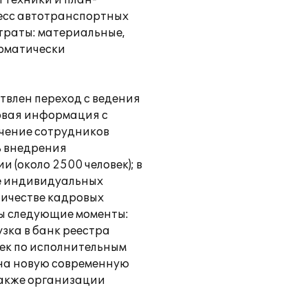
 техники и план-
есс автотранспортных
траты: материальные,
томатически
влен переход с ведения
ровая информация с
учение сотрудников
ь внедрения
 (около 2500 человек); в
ве индивидуальных
личестве кадровых
ы следующие моменты:
зка в банк реестра
жек по исполнительным
 на новую современную
также организации