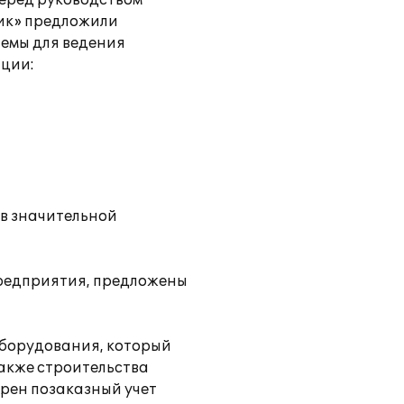
еред руководством
ник» предложили
емы для ведения
ации:
в значительной
предприятия, предложены
оборудования, который
также строительства
дрен позаказный учет