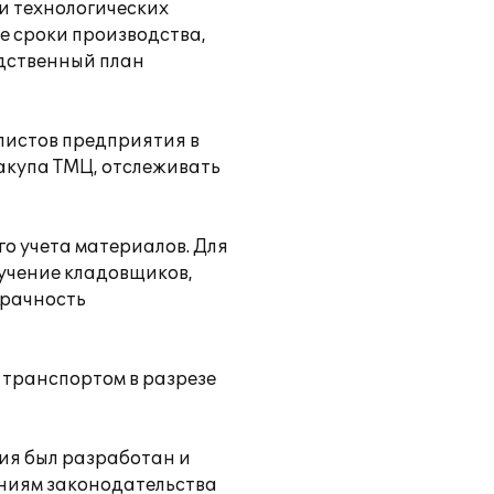
и технологических
е сроки производства,
одственный план
листов предприятия в
акупа ТМЦ, отслеживать
о учета материалов. Для
учение кладовщиков,
зрачность
 транспортом в разрезе
ия был разработан и
аниям законодательства