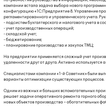
потребностям руководства в информации, необход
компании встала задача выбора нового программн
конфигурацию «1С:Предприятие 8. Управление про
регламентированного и управленческого учета. Ру
- подсистем бухгалтерского и налогового учета в с
- учет производственных операций;
- складской учет;
- бюджетирование;
- планирование производства и закупок ТМЦ;
На предприятии применяется сложный учет произ
удаленности друг от друга. Активно используется 
Специалистами компании «1-й Советник» были вып
варианты оптимизации существующих процессов.
Одним из важных и больших вспомогательных прои
решает задачи оперативного ремонта горного обор
новых объектов производства – обогатительных фа