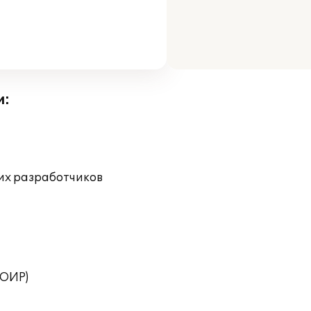
и:
их разработчиков
ТОИР)