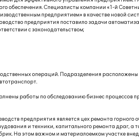
имой для эффективного управления предприятием. П
ого обеспечения. Специалисты компании «1-й Совет
изводственным предприятием» в качестве новой сист
ководство предприятия поставило задачи автоматиз
оответствии с законодательством;
водственных операций. Подразделения расположены 
автотранспорт.
олнены работы по обследованию бизнес процессов 
зводств предприятия является цех ремонта горного 
удования и техники, капитального ремонта драг, а 
брик. На этом важном и материалоемком участке вне